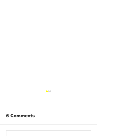
6 Comments