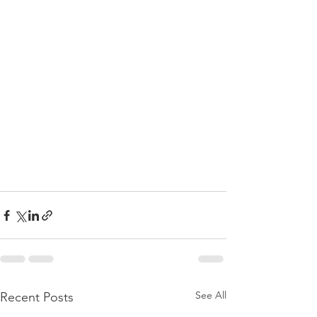
See All
Recent Posts