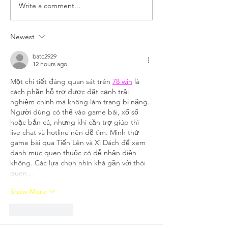
Write a comment...
We just added a NEW
New Zumba c
free weight area at
are coming t
Van Nuys!
Nuys!
Newest
batc2929
12 hours ago
Một chi tiết đáng quan sát trên 
78 win
 là 
cách phần hỗ trợ được đặt cạnh trải 
nghiệm chính mà không làm trang bị nặng. 
Người dùng có thể vào game bài, xổ số 
hoặc bắn cá, nhưng khi cần trợ giúp thì 
live chat và hotline nên dễ tìm. Mình thử 
game bài qua Tiến Lên và Xì Dách để xem 
danh mục quen thuộc có dễ nhận diện 
không. Các lựa chọn nhìn khá gần với thói 
quen…
Show More
Like
Reply