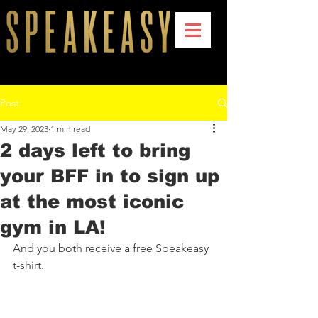
Post
May 29, 2023
1 min read
2 days left to bring
your BFF in to sign up
at the most iconic
gym in LA!
And you both receive a free Speakeasy 
t-shirt.