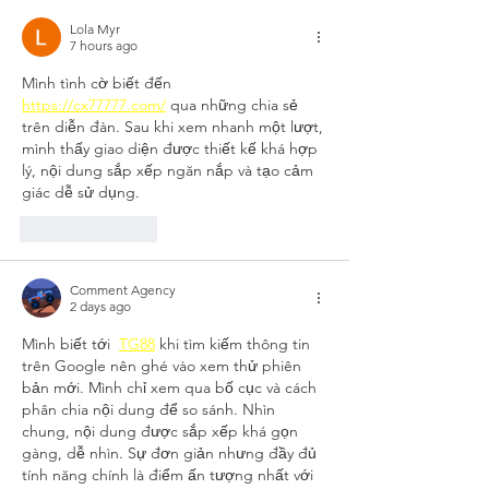
more!
Lola Myr
7 hours ago
Mình tình cờ biết đến  
https://cx77777.com/
 qua những chia sẻ 
trên diễn đàn. Sau khi xem nhanh một lượt, 
mình thấy giao diện được thiết kế khá hợp 
lý, nội dung sắp xếp ngăn nắp và tạo cảm 
giác dễ sử dụng.
Like
Reply
Comment Agency
2 days ago
Mình biết tới  
TG88
 khi tìm kiếm thông tin 
trên Google nên ghé vào xem thử phiên 
bản mới. Mình chỉ xem qua bố cục và cách 
phân chia nội dung để so sánh. Nhìn 
chung, nội dung được sắp xếp khá gọn 
gàng, dễ nhìn. Sự đơn giản nhưng đầy đủ 
tính năng chính là điểm ấn tượng nhất với 