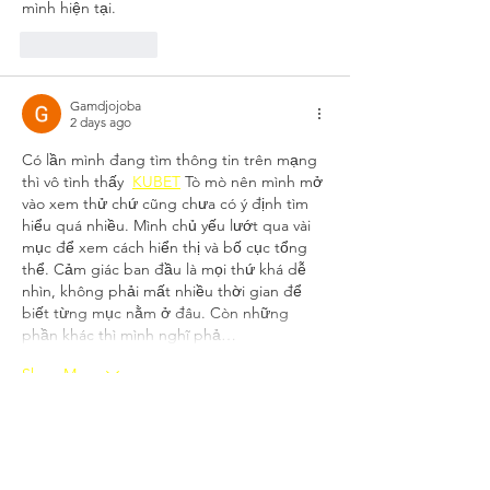
mình hiện tại.
Like
Reply
Gamdjojoba
2 days ago
Có lần mình đang tìm thông tin trên mạng 
thì vô tình thấy  
KUBET
 Tò mò nên mình mở 
vào xem thử chứ cũng chưa có ý định tìm 
hiểu quá nhiều. Mình chủ yếu lướt qua vài 
mục để xem cách hiển thị và bố cục tổng 
thể. Cảm giác ban đầu là mọi thứ khá dễ 
nhìn, không phải mất nhiều thời gian để 
biết từng mục nằm ở đâu. Còn những 
phần khác thì mình nghĩ phả…
Show More
Like
Reply
Lucas Somers